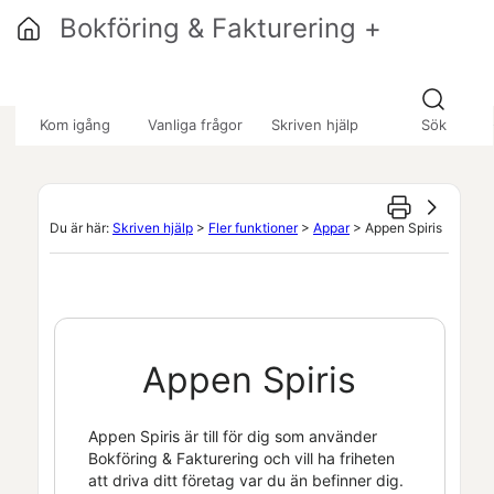
Hoppa över till huvudinnehåll
Bokföring & Fakturering +
»
»
»
Kom igång
Vanliga frågor
Skriven hjälp
Sök
Du är här:
Skriven hjälp
>
Fler funktioner
>
Appar
>
Appen Spiris
Appen
Spiris
Appen
Spiris
är till för dig som använder
Bokföring & Fakturering
och vill ha friheten
att driva ditt företag var du än befinner dig.