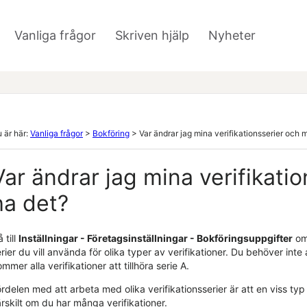
Hoppa över till huvudinnehåll
Vanliga frågor
Skriven hjälp
Nyheter
»
»
»
 är här:
Vanliga frågor
>
Bokföring
>
Var ändrar jag mina verifikationsserier och 
Var ändrar jag mina verifikati
ha det?
 till
Inställningar - Företagsinställningar - Bokföringsuppgifter
om 
rier du vill använda för olika typer av verifikationer. Du behöver inte
mmer alla verifikationer att tillhöra serie A.
rdelen med att arbeta med olika verifikationsserier är att en viss typ 
rskilt om du har många verifikationer.