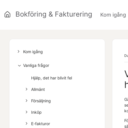
Bokföring & Fakturering
Kom igång
Kom igång
Du
Vanliga frågor
Hjälp, det har blivit fel
Allmänt
Gå
Försäljning
se
ko
Inköp
Fö
E-fakturor
sä