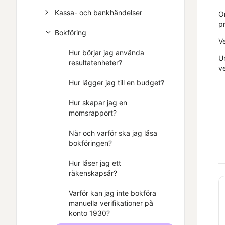
Kassa- och bankhändelser
O
pr
Bokföring
Ve
Hur börjar jag använda
U
resultatenheter?
ve
Hur lägger jag till en budget?
Hur skapar jag en
momsrapport?
När och varför ska jag låsa
bokföringen?
Hur låser jag ett
räkenskapsår?
Varför kan jag inte bokföra
manuella verifikationer på
konto 1930?