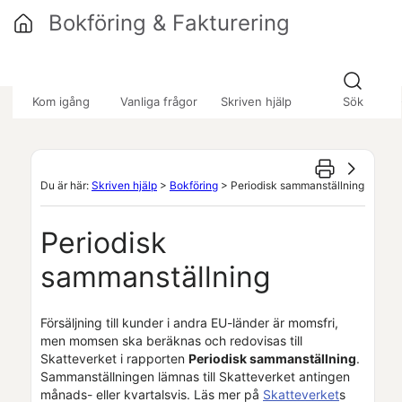
Hoppa över till huvudinnehåll
Bokföring & Fakturering
»
»
»
Kom igång
Vanliga frågor
Skriven hjälp
Sök
Du är här:
Skriven hjälp
>
Bokföring
>
Periodisk sammanställning
Periodisk
sammanställning
Försäljning till kunder i andra EU-länder är momsfri,
men momsen ska beräknas och redovisas till
Skatteverket
i rapporten
Periodisk sammanställning
.
Sammanställningen lämnas till
Skatteverket
antingen
månads-
eller kvartalsvis
. Läs mer på
Skatteverket
s