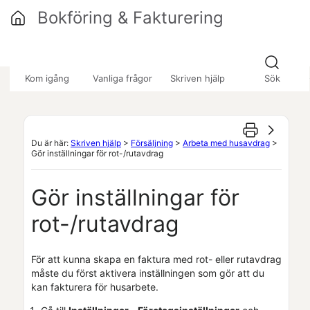
Hoppa över till huvudinnehåll
Bokföring & Fakturering
»
»
»
Kom igång
Vanliga frågor
Skriven hjälp
Sök
Du är här:
Skriven hjälp
>
Försäljning
>
Arbeta med husavdrag
>
Gör inställningar för rot-/rutavdrag
Gör inställningar för
rot-/rutavdrag
För att kunna skapa en faktura med rot- eller rutavdrag
måste du först aktivera inställningen som gör att du
kan fakturera för husarbete.