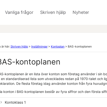
Hoppa över till huvudinnehåll
Vanliga frågor
Skriven hjälp
Nyheter
»
»
»
 är här:
Skriven hjälp
>
Inställningar
>
Kontoplan
>
BAS-kontoplanen
BAS-kontoplanen
AS-kontoplanen är en lista över konton som företag använder i sin bok
 en standardiserad lista som utvecklades redan på 1970-talet och ligg
klaration. De flesta företag idag använder konton från fyra huvudgrup
la konton i BAS-kontoplanen består av fyra siffror och den första siffr
Kontoklass 1