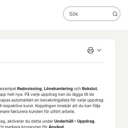
ll exempel
Redovisning
,
Lönehantering
och
Bokslut
.
pp helt nya. På varje uppdrag kan du lägga till de
kapas automatiskt en bevakningslista för varje uppdrag
ll respektive kund. Kopplingen innebär att du kan följa
nare fakturera kunden för utfört arbete.
rag, aktiverar du detta under
Underhåll – Uppdrag
.
och markera kryssrutan för
Använd