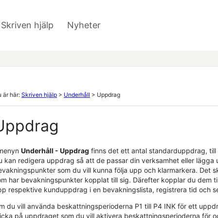
Hoppa över till huvudinnehåll
Skriven hjälp
Nyheter
»
 är här:
Skriven hjälp
>
Underhåll
>
Uppdrag
Uppdrag
 menyn
Underhåll - Uppdrag
finns det ett antal standarduppdrag, ti
u kan redigera uppdrag så att de passar din verksamhet eller lägga u
evakningspunkter som du vill kunna följa upp och klarmarkera. Det s
m har bevakningspunkter kopplat till sig. Därefter kopplar du dem ti
pp respektive kunduppdrag i en bevakningslista, registrera tid och se
m du vill använda beskattningsperioderna P1 till P4 INK för ett uppd
licka på uppdraget som du vill aktivera beskattningsperioderna för 