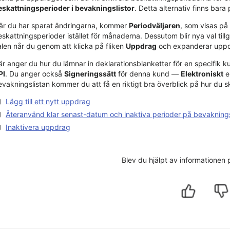
eskattningsperioder i bevakningslistor
. Detta alternativ finns ba
är du har sparat ändringarna, kommer
Periodväljaren
, som visas på
eskattningsperioder istället för månaderna. Dessutom blir nya val til
alen når du genom att klicka på fliken
Uppdrag
och expanderar uppd
är anger du hur du lämnar in deklarationsblanketter för en specifik 
PI
. Du anger också
Signeringssätt
för denna kund —
Elektroniskt
e
vakningslistan kommer du att få en riktigt bra överblick på hur du sk
Lägg till ett nytt uppdrag
Återanvänd klar senast-datum och inaktiva perioder på bevaknin
Inaktivera uppdrag
Blev du hjälpt av informationen