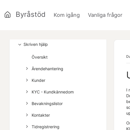
Byråstöd
Kom igång
Vanliga frågor
Kom igång
»
»
Vanliga frågor
Skriven hjälp
Du
Översikt
Ärendehantering
Kunder
I
KYC - Kundkännedom
D
b
Bevakningslistor
so
u
Kontakter
O
Tidregistrering
K