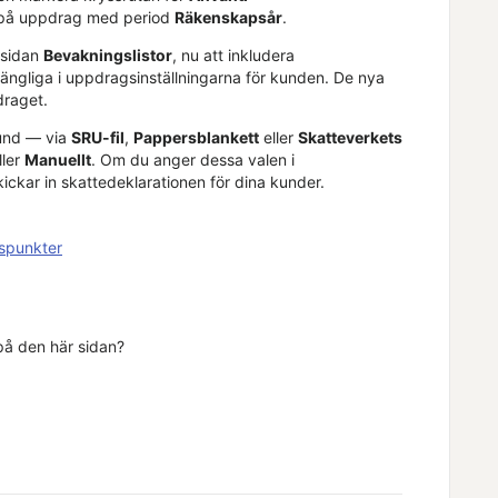
ra på uppdrag med period
Räkenskapsår
.
 sidan
Bevakningslistor
, nu att inkludera
lgängliga i uppdragsinställningarna för kunden. De nya
raget.
kund — via
SRU-fil
,
Pappersblankett
eller
Skatteverkets
ller
Manuellt
. Om du anger dessa valen i
ickar in skattedeklarationen för dina kunder.
gspunkter
 på den här sidan?