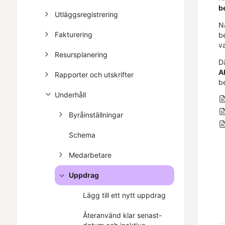
b
Utläggsregistrering
N
Fakturering
b
v
Resursplanering
D
A
Rapporter och utskrifter
be
Underhåll
Byråinställningar
Schema
Medarbetare
Uppdrag
Lägg till ett nytt uppdrag
Återanvänd klar senast-