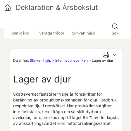
Hoppa över till huvudinnehåll
Deklaration & Årsbokslut
»
»
Kom igång
Vanliga frågor
Skriven hjälp
Sök
Du är här:
Skriven hjälp
>
Informationsbanken
>
Lager av djur
Lager av djur
Skatteverket fastställer varje år föreskrifter för
beräkning av produktionskostnaden för djur i jordbruk
respektive djur i renskötsel. Har produktionsutgiften
inte fastställts, t ex i fråga om särskilt dyrbara
avelsdjur, får djuret tas upp till lägst 85 % av det lägsta
av anskaffningsvärdet eller nettoförsäljningsvärdet.