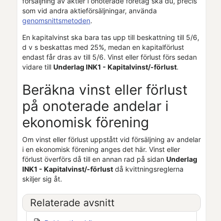
försäljning av aktier i onoterade företag ska du, precis
som vid andra aktieförsäljningar, använda
genomsnittsmetoden
.
En kapitalvinst ska bara tas upp till beskattning till 5/6,
d v s beskattas med 25%, medan en kapitalförlust
endast får dras av till 5/6. Vinst eller förlust förs sedan
vidare till
Underlag INK1 - Kapitalvinst/-förlust
.
Beräkna vinst eller förlust
på onoterade andelar i
ekonomisk förening
Om vinst eller förlust uppstått vid försäljning av andelar
i en ekonomisk förening anges det här. Vinst eller
förlust överförs då till en annan rad på sidan
Underlag
INK1 - Kapitalvinst/-förlust
då kvittningsreglerna
skiljer sig åt.
Relaterade avsnitt