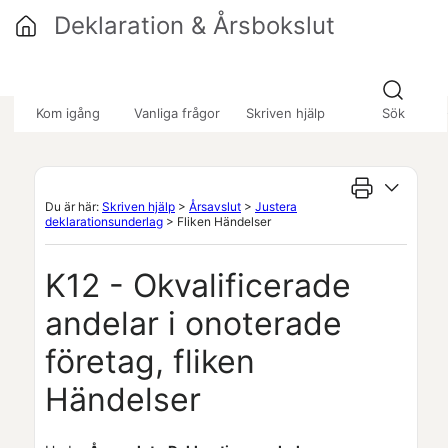
Hoppa över till huvudinnehåll
Deklaration & Årsbokslut
»
»
Kom igång
Vanliga frågor
Skriven hjälp
Sök
Du är här:
Skriven hjälp
>
Årsavslut
>
Justera
deklarationsunderlag
>
Fliken Händelser
K12 - Okvalificerade
andelar i onoterade
företag, fliken
Händelser