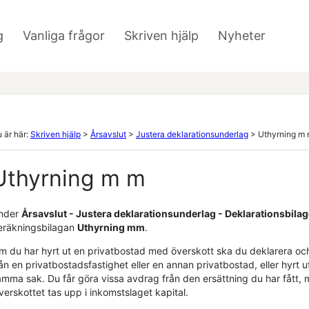
Hoppa över till huvudinnehåll
g
Vanliga frågor
Skriven hjälp
Nyheter
»
»
 är här:
Skriven hjälp
>
Årsavslut
>
Justera deklarationsunderlag
>
Uthyrning m
Uthyrning m m
nder
Årsavslut -
Justera deklarationsunderlag
- Deklarationsbilago
eräkningsbilagan
Uthyrning mm
.
m du har hyrt ut en privatbostad med överskott ska du deklarera och
ån en privatbostadsfastighet eller en annan privatbostad, eller hyrt 
amma sak. Du får göra vissa avdrag från den ersättning du har fått, 
erskottet tas upp i inkomstslaget kapital.