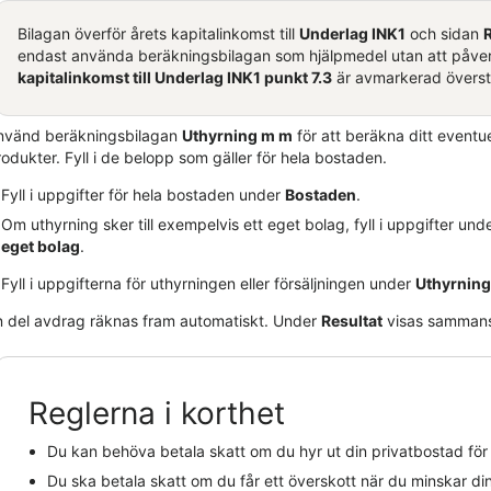
Bilagan överför årets kapitalinkomst till
Underlag INK1
och sidan
endast använda beräkningsbilagan som hjälpmedel utan att påverk
kapitalinkomst till Underlag INK1 punkt 7.3
är avmarkerad överst 
nvänd beräkningsbilagan
Uthyrning m m
för att beräkna ditt eventue
odukter. Fyll i de belopp som gäller för hela bostaden.
Fyll i uppgifter för hela bostaden under
Bostaden
.
Om uthyrning sker till exempelvis ett eget bolag, fyll i uppgifter und
eget bolag
.
Fyll i uppgifterna för uthyrningen eller försäljningen under
Uthyrning
n del avdrag räknas fram automatiskt. Under
Resultat
visas sammanst
Reglerna i korthet
Du kan behöva betala skatt om du hyr ut din privatbostad för
Du ska betala skatt om du får ett överskott när du minskar d