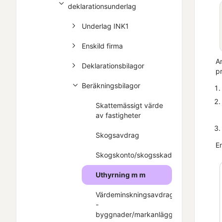
deklarationsunderlag
Underlag INK1
Enskild firma
A
Deklarationsbilagor
pr
Beräkningsbilagor
Skattemässigt värde
av fastigheter
Skogsavdrag
E
Skogskonto/skogsskadekonto
Uthyrning m m
Värdeminskningsavdrag
-
byggnader/markanläggningar