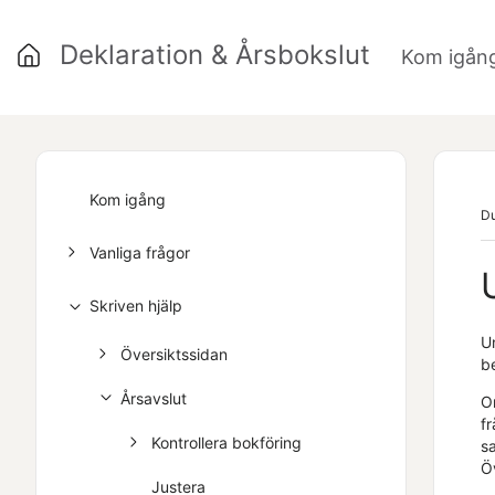
Deklaration & Årsbokslut
Kom igån
Kom igång
Du
Vanliga frågor
Skriven hjälp
U
Översiktssidan
b
Årsavslut
O
fr
Kontrollera bokföring
s
Öv
Justera