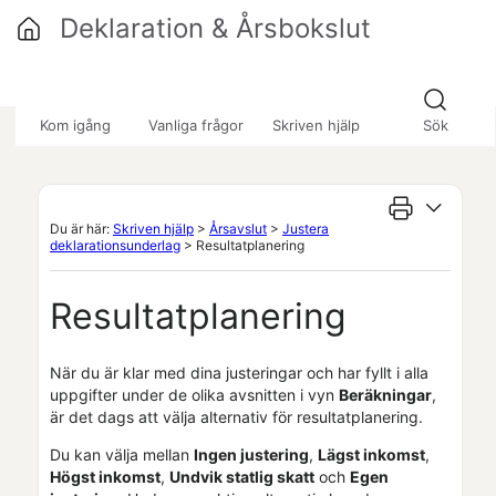
Hoppa över till huvudinnehåll
Deklaration & Årsbokslut
»
»
Kom igång
Vanliga frågor
Skriven hjälp
Sök
Du är här:
Skriven hjälp
>
Årsavslut
>
Justera
deklarationsunderlag
>
Resultatplanering
Resultatplanering
När du är klar med dina justeringar och har fyllt i alla
uppgifter under de olika avsnitten i vyn
Beräkningar
,
är det dags att välja alternativ för resultatplanering.
Du kan välja mellan
Ingen justering
,
Lägst inkomst
,
Högst inkomst
,
Undvik statlig skatt
och
Egen