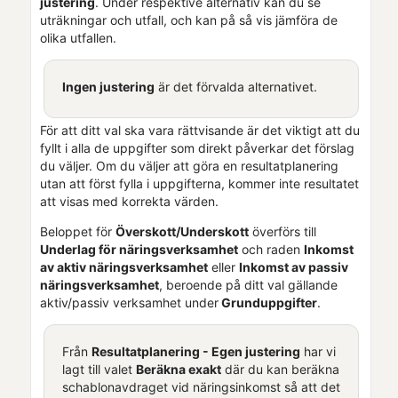
justering
. Under respektive alternativ kan du se
uträkningar och utfall, och kan på så vis jämföra de
olika utfallen.
Ingen justering
är det förvalda alternativet.
För att ditt val ska vara rättvisande är det viktigt att du
fyllt i alla de uppgifter som direkt påverkar det förslag
du väljer. Om du väljer att göra en resultatplanering
utan att först fylla i uppgifterna, kommer inte resultatet
att visas med korrekta värden.
Beloppet för
Överskott/Underskott
överförs till
Underlag för näringsverksamhet
och raden
Inkomst
av aktiv näringsverksamhet
eller
Inkomst av passiv
näringsverksamhet
, beroende på ditt val gällande
aktiv/passiv verksamhet under
Grunduppgifter
.
Från
Resultatplanering - Egen justering
har vi
lagt till valet
Beräkna exakt
där du kan beräkna
schablonavdraget vid näringsinkomst så att det