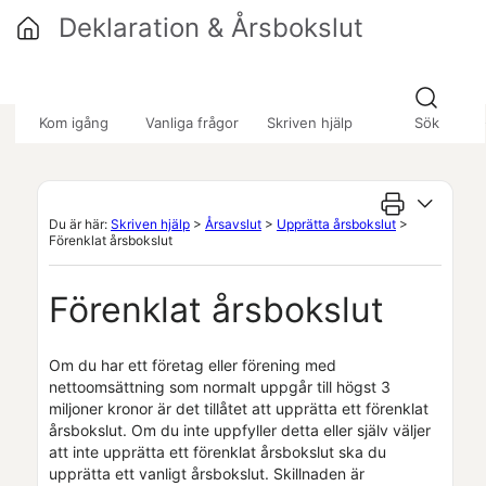
Hoppa över till huvudinnehåll
Deklaration & Årsbokslut
»
»
Kom igång
Vanliga frågor
Skriven hjälp
Sök
Du är här:
Skriven hjälp
>
Årsavslut
>
Upprätta årsbokslut
>
Förenklat årsbokslut
Förenklat årsbokslut
Om du har ett företag eller förening med
nettoomsättning som normalt uppgår till högst 3
miljoner kronor är det tillåtet att upprätta ett förenklat
årsbokslut. Om du inte uppfyller detta eller själv väljer
att inte upprätta ett förenklat årsbokslut ska du
upprätta ett vanligt årsbokslut. Skillnaden är