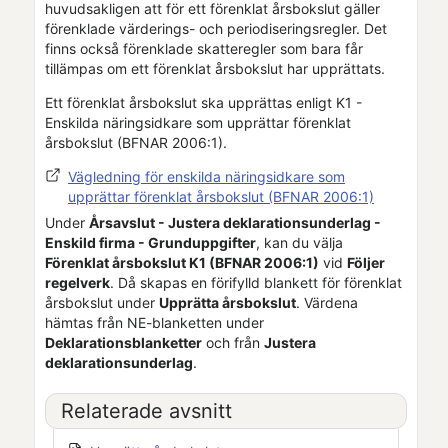
huvudsakligen att för ett förenklat årsbokslut gäller
förenklade värderings- och periodiseringsregler. Det
finns också förenklade skatteregler som bara får
tillämpas om ett förenklat årsbokslut har upprättats.
Ett förenklat årsbokslut ska upprättas enligt K1 -
Enskilda näringsidkare som upprättar förenklat
årsbokslut (BFNAR 2006:1).
Vägledning för enskilda näringsidkare som
upprättar förenklat årsbokslut (BFNAR 2006:1)
Under
Årsavslut -
Justera deklarationsunderlag
-
Enskild firma - Grunduppgifter
, kan du välja
Förenklat årsbokslut K1 (BFNAR 2006:1)
vid
Följer
regelverk
. Då skapas en förifylld blankett för förenklat
årsbokslut under
Upprätta årsbokslut
. Värdena
hämtas från NE-blanketten under
Deklarationsblanketter
och från
Justera
deklarationsunderlag
.
Relaterade avsnitt