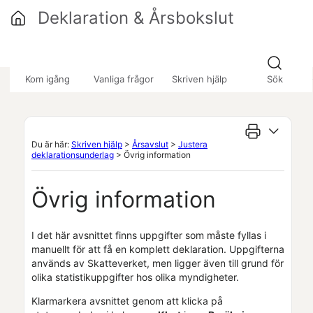
Hoppa över till huvudinnehåll
Deklaration & Årsbokslut
»
»
Kom igång
Vanliga frågor
Skriven hjälp
Sök
Du är här:
Skriven hjälp
>
Årsavslut
>
Justera
deklarationsunderlag
>
Övrig information
Övrig information
I det här avsnittet finns uppgifter som måste fyllas i
manuellt för att få en komplett deklaration. Uppgifterna
används av Skatteverket, men ligger även till grund för
olika statistikuppgifter hos olika myndigheter.
Klarmarkera avsnittet genom att klicka på