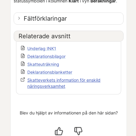
statussymbolen i kolumnen
Klart
i vyn
Beräkningar
.
Fältförklaringar
Relaterade avsnitt
Underlag INK1
Deklarationsbilagor
Skatteuträkning
Deklarationsblanketter
Skatteverkets information för enskild
näringsverksamhet
Blev du hjälpt av informationen på den här sidan?