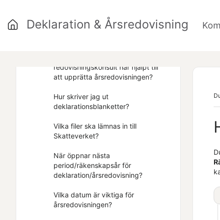
skatteuträkning?
Deklaration & Årsredovisning
Kom
Hur lämnar jag in deklarationen till
Skatteverket?
Var fyller man i att en
redovisningskonsult har hjälpt till
att upprätta årsredovisningen?
Du
Hur skriver jag ut
deklarationsblanketter?
Vilka filer ska lämnas in till
Skatteverket?
D
När öppnar nästa
R
period/räkenskapsår för
ka
deklaration/årsredovisning?
Vilka datum är viktiga för
årsredovisningen?