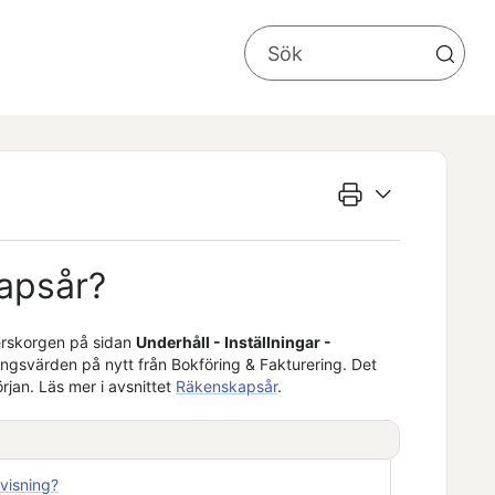
kapsår?
erskorgen på sidan
Underhåll - Inställningar -
ringsvärden på nytt från
Bokföring & Fakturering
. Det
örjan. Läs mer i avsnittet
Räkenskapsår
.
ovisning?