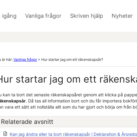
Hoppa över till huvudinnehåll
 igång
Vanliga frågor
Skriven hjälp
Nyheter
»
»
 är här:
Vanliga frågor
>
Hur startar jag om ett räkenskapsår?
Hur startar jag om ett räkens
u kan ta bort det senaste räkenskapsåret genom att klicka på papp
äkenskapsår
. Då tas all information bort och du får importera bokfö
n vara ett sätt att nollställa allt som du har gjort och börja om från b
Relaterade avsnitt
Kan jag ändra eller ta bort räkenskapsår i Deklaration & Årsred