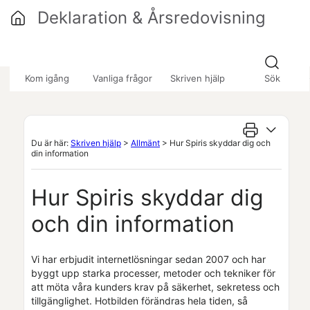
Hoppa över till huvudinnehåll
Deklaration & Årsredovisning
»
»
Kom igång
Vanliga frågor
Skriven hjälp
Sök
Du är här:
Skriven hjälp
>
Allmänt
>
Hur Spiris skyddar dig och
din information
Hur
Spiris
skyddar dig
och din information
Vi har erbjudit internetlösningar sedan 2007 och har
byggt upp starka processer, metoder och tekniker för
att möta våra kunders krav på säkerhet, sekretess och
tillgänglighet. Hotbilden förändras hela tiden, så