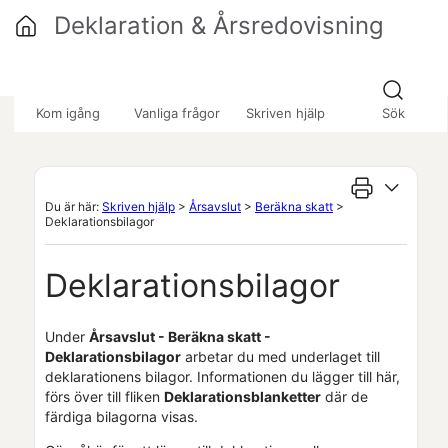
Hoppa över till huvudinnehåll
Deklaration & Årsredovisning
»
»
Kom igång
Vanliga frågor
Skriven hjälp
Sök
Du är här:
Skriven hjälp
>
Årsavslut
>
Beräkna skatt
>
Deklarationsbilagor
Deklarationsbilagor
Under
Årsavslut -
Beräkna skatt
-
Deklarationsbilagor
arbetar du med underlaget till
deklarationens bilagor. Informationen du lägger till här,
förs över till fliken
Deklarationsblanketter
där de
färdiga bilagorna visas.