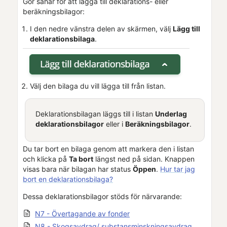
Gör såhär för att lägga till deklarations- eller
beräkningsbilagor:
I den nedre vänstra delen av skärmen, välj
Lägg till
deklarationsbilaga
.
Välj den bilaga du vill lägga till från listan.
Deklarationsbilagan läggs till i listan
Underlag
deklarationsbilagor
eller i
Beräkningsbilagor
.
Du tar bort en bilaga genom att markera den i listan
och klicka på
Ta bort
längst ned på sidan. Knappen
visas bara när bilagan har status
Öppen
.
Hur tar jag
bort en deklarationsbilaga?
Dessa deklarationsbilagor stöds för närvarande:
N7 - Övertagande av fonder
N8 - Skogsavdrag/ substansminskningsavdrag