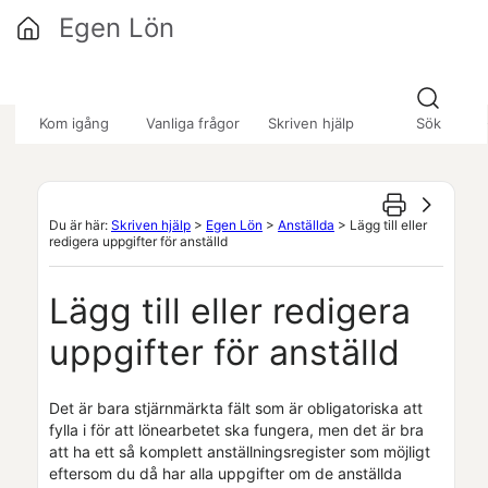
Hoppa över till huvudinnehåll
Egen Lön
»
»
»
Kom igång
Vanliga frågor
Skriven hjälp
Sök
Du är här:
Skriven hjälp
>
Egen Lön
>
Anställda
>
Lägg till eller
redigera uppgifter för anställd
Lägg till eller redigera
uppgifter för anställd
Det är bara stjärnmärkta fält som är obligatoriska att
fylla i för att lönearbetet ska fungera, men det är bra
att ha ett så komplett anställningsregister som möjligt
eftersom du då har alla uppgifter om de anställda