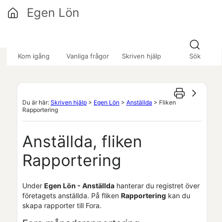
Hoppa över till huvudinnehåll
Egen Lön
»
»
»
Kom igång
Vanliga frågor
Skriven hjälp
Sök
Du är här:
Skriven hjälp
>
Egen Lön
>
Anställda
>
Fliken
Rapportering
Anställda, fliken
Rapportering
Under
Egen Lön
- Anställda
hanterar du registret över
företagets anställda. På fliken
Rapportering
kan du
skapa rapporter till Fora.