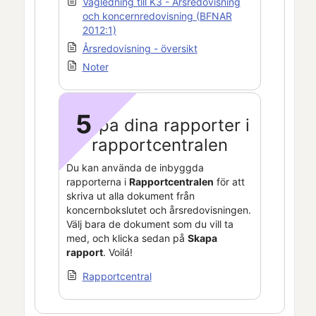
Vägledning till K3 - Årsredovisning
och koncernredovisning (BFNAR
2012:1)
Årsredovisning - översikt
Noter
5
Skapa dina rapporter i
rapportcentralen
Du kan använda de inbyggda
rapporterna i
Rapportcentralen
för att
skriva ut alla dokument från
koncernbokslutet och årsredovisningen.
Välj bara de dokument som du vill ta
med, och klicka sedan på
Skapa
rapport
. Voilá!
Rapportcentral