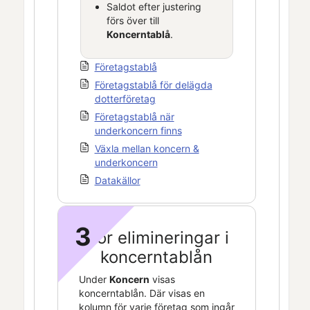
Saldot efter justering
förs över till
Koncerntablå
.
Företagstablå
Företagstablå för delägda
dotterföretag
Företagstablå när
underkoncern finns
Växla mellan koncern &
underkoncern
Datakällor
3
Gör elimineringar i
koncerntablån
Under
Koncern
visas
koncerntablån. Där visas en
kolumn för varje företag som ingår