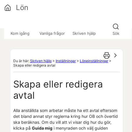
Hoppa över till huvudinnehåll
Lön
»
»
»
Kom igång
Vanliga frågor
Skriven hjälp
Sök
Du är här:
Skriven hjälp
>
Inställningar
>
Löneinställningar
>
Skapa eller redigera avtal
Skapa eller redigera
avtal
Alla anställda som arbetar måste ha ett avtal eftersom
det bland annat styr reglerna kring hur OB och övertid
ska beräknas. Om du vill att vi visar dig hur du gör,
klicka på
Guida mig
i menyraden och välj guiden