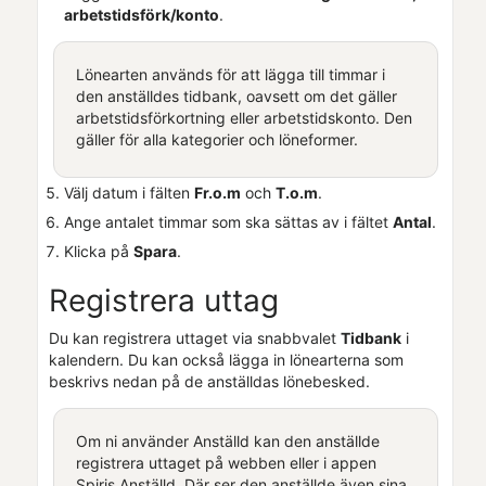
arbetstidsförk/konto
.
Lönearten används för att lägga till timmar i
den anställdes tidbank, oavsett om det gäller
arbetstidsförkortning eller arbetstidskonto. Den
gäller för alla kategorier och löneformer.
Välj datum i fälten
Fr.o.m
och
T.o.m
.
Ange antalet timmar som ska sättas av i fältet
Antal
.
Klicka på
Spara
.
Registrera uttag
Du kan registrera uttaget via snabbvalet
Tidbank
i
kalendern. Du kan också lägga in lönearterna som
beskrivs nedan på de anställdas lönebesked.
Om ni använder
Anställd
kan den anställde
registrera uttaget på webben eller i appen
Spiris Anställd
. Där ser den anställde även sina