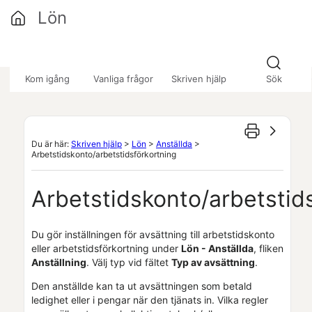
Hoppa över till huvudinnehåll
Lön
»
»
»
Kom igång
Vanliga frågor
Skriven hjälp
Sök
Du är här:
Skriven hjälp
>
Lön
>
Anställda
>
Arbetstidskonto/arbetstidsförkortning
Arbetstidskonto/arbetstid
Du gör inställningen för avsättning till arbetstidskonto
eller arbetstidsförkortning under
Lön
- Anställda
, fliken
Anställning
. Välj typ vid fältet
Typ av avsättning
.
Den anställde kan ta ut avsättningen som betald
ledighet eller i pengar när den tjänats in. Vilka regler