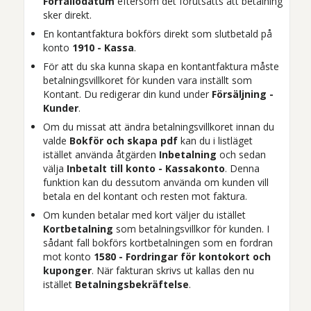
Förfallodatum
eftersom det förutsätts att betalning
sker direkt.
En kontantfaktura bokförs direkt som slutbetald på
konto
1910 - Kassa
.
För att du ska kunna skapa en kontantfaktura måste
betalningsvillkoret för kunden vara inställt som
Kontant
. Du redigerar din kund under
Försäljning -
Kunder
.
Om du missat att ändra betalningsvillkoret innan du
valde
Bokför och skapa pdf
kan du i listläget
istället använda åtgärden
Inbetalning
och sedan
välja
Inbetalt till konto - Kassakonto
. Denna
funktion kan du dessutom använda om kunden vill
betala en del kontant och resten mot faktura.
Om kunden betalar med kort väljer du istället
Kortbetalning
som betalningsvillkor för kunden. I
sådant fall bokförs kortbetalningen som en fordran
mot konto
1580 - Fordringar för kontokort och
kuponger
. När fakturan skrivs ut kallas den nu
istället
Betalningsbekräftelse
.