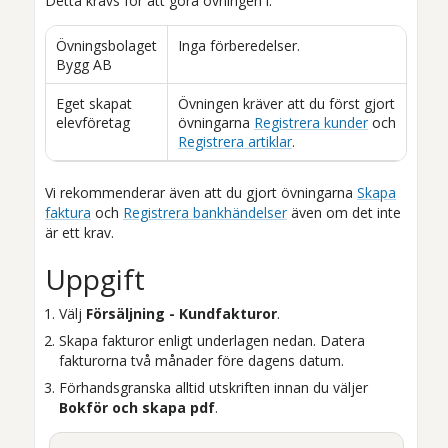
Detta krävs för att göra övningen i:
Övningsbolaget
Inga förberedelser.
Bygg AB
Eget skapat
Övningen kräver att du först gjort
elevföretag
övningarna
Registrera kunder
och
Registrera artiklar
.
Vi rekommenderar även att du gjort övningarna
Skapa
faktura
och
Registrera bankhändelser
även om det inte
är ett krav.
Uppgift
Välj
Försäljning - Kundfakturor
.
Skapa fakturor enligt underlagen nedan. Datera
fakturorna två månader före dagens datum.
Förhandsgranska alltid utskriften innan du väljer
Bokför och skapa pdf
.