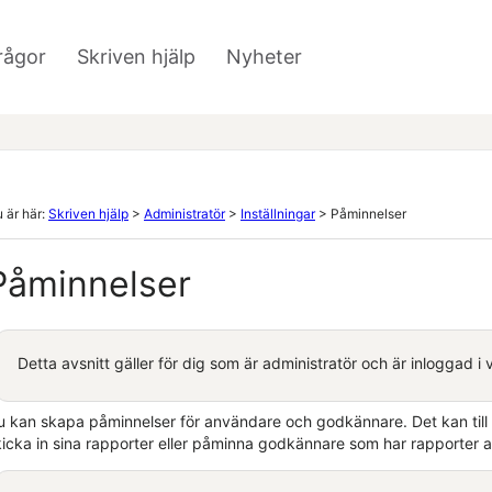
Hoppa över till huvudinnehåll
rågor
Skriven hjälp
Nyheter
»
»
 är här:
Skriven hjälp
>
Administratör
>
Inställningar
>
Påminnelser
Påminnelser
Detta avsnitt gäller för dig som är administratör och är inloggad i
u kan skapa påminnelser för användare och godkännare. Det kan til
kicka in sina rapporter eller påminna godkännare som har rapporter 