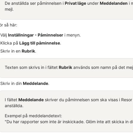
De anställda ser påminnelsen i
Privat läge
under
Meddelanden
i 
mejl.
r så här:
Välj
Inställningar - Påminnelser
i menyn.
Klicka på
Lägg till påminnelse
.
Skriv in en
Rubrik
.
Texten som skrivs in i fältet
Rubrik
används som namn på det mejl s
Skriv in din
Meddelande
.
I fältet
Meddelande
skriver du påminnelsen som ska visas i
Resor
anställda.
Exempel på meddelandetext:
"Du har rapporter som inte är inskickade. Glöm inte att skicka in 