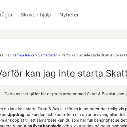
Hoppa över till huvudinnehåll
frågor
Skriven hjälp
Nyheter
»
»
 är här:
Vanliga frågor
>
Samarbeten
>
Varför kan jag inte starta Skatt & Bokslut
Varför kan jag inte starta
Skat
Detta avsnitt gäller för dig som arbetar med
Skatt & Bokslut
som e
m du inte kan starta
Skatt & Bokslut
för en kund beror det troligtvis 
iken
Uppdrag
på kunden och kontrollera om du är ansvarig eller del
m är kopplat till ett samarbete kan du som har full behörighet se det
arkera rutan
Visa även kopplade
och klicka sedan på penn-symbolen f