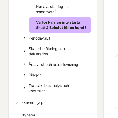
Hur avslutar jag ett
samarbete?
Varför kan jag inte starta
Skatt & Bokslut för en kund?
Periodavslut
Skatteberäkning och
deklaration
Årsavslut och årsredovisning
Bilagor
Transaktionsanalys och
kontroller
Skriven hjälp
Nyheter