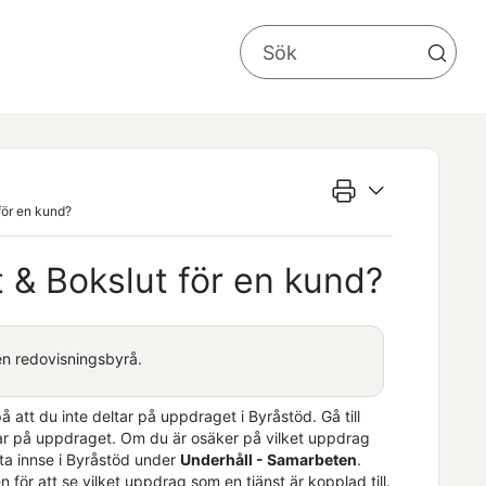
 för en kund?
t & Bokslut
för en kund?
n redovisningsbyrå.
på att du inte deltar på uppdraget i
Byråstöd
. Gå till
tar på uppdraget. Om du är osäker på vilket uppdrag
ta innse i
Byråstöd
under
Underhåll - Samarbeten
.
ör att se vilket uppdrag som en tjänst är kopplad till.