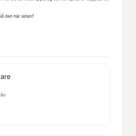
 på den här sidan?
tare
rån