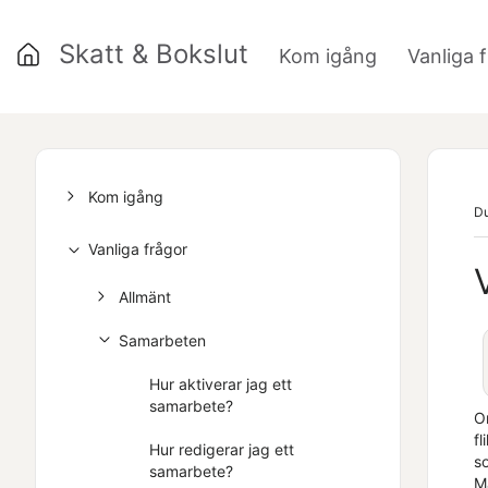
Skatt & Bokslut
Kom igång
Vanliga 
»
Kom igång
Du
Vanliga frågor
Allmänt
Samarbeten
Hur aktiverar jag ett
samarbete?
O
fl
Hur redigerar jag ett
so
samarbete?
M