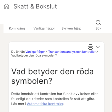
Hoppa över till huvudinnehåll
Skatt & Bokslut
»
»
»
Kom igång
Vanliga frågor
Skriven hjälp
Sök
Du är här:
Vanliga frågor
>
Transaktionsanalys och kontroller
>
Vad betyder den röda symbolen?
Vad betyder den röda
symbolen?
Detta innebär att kontrollen har funnit avvikelser eller
fel enligt de kriterier som kontrollen är satt att göra.
Läs mer i
Automatiska kontroller
.