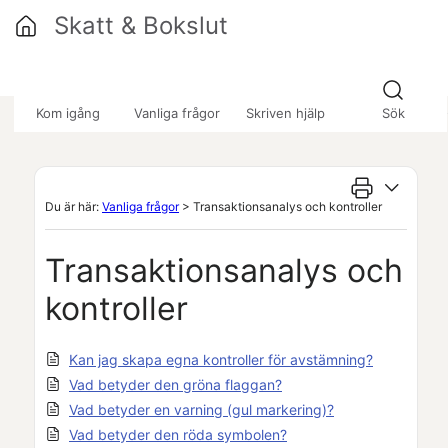
Hoppa över till huvudinnehåll
Skatt & Bokslut
»
»
»
Kom igång
Vanliga frågor
Skriven hjälp
Sök
Du är här:
Vanliga frågor
>
Transaktionsanalys och kontroller
Transaktionsanalys och
kontroller
Kan jag skapa egna kontroller för avstämning?
Vad betyder den gröna flaggan?
Vad betyder en varning (gul markering)?
Vad betyder den röda symbolen?