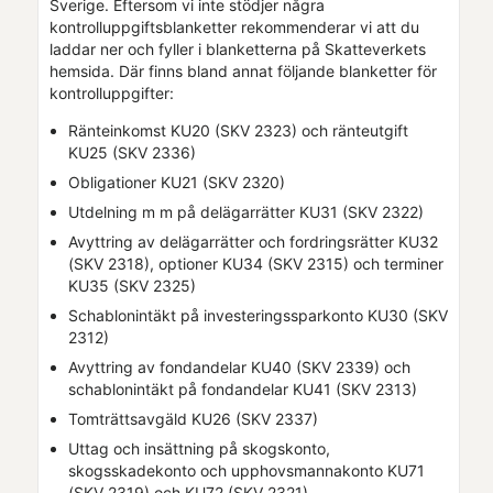
Sverige. Eftersom vi inte stödjer några
kontrolluppgiftsblanketter rekommenderar vi att du
laddar ner och fyller i blanketterna på Skatteverkets
hemsida. Där finns bland annat följande blanketter för
kontrolluppgifter:
Ränteinkomst KU20 (SKV 2323) och ränteutgift
KU25 (SKV 2336)
Obligationer KU21 (SKV 2320)
Utdelning m m på delägarrätter KU31 (SKV 2322)
Avyttring av delägarrätter och fordringsrätter KU32
(SKV 2318), optioner KU34 (SKV 2315) och terminer
KU35 (SKV 2325)
Schablonintäkt på investeringssparkonto KU30 (SKV
2312)
Avyttring av fondandelar KU40 (SKV 2339) och
schablonintäkt på fondandelar KU41 (SKV 2313)
Tomträttsavgäld KU26 (SKV 2337)
Uttag och insättning på skogskonto,
skogsskadekonto och upphovsmannakonto KU71
(SKV 2319) och KU72 (SKV 2321)