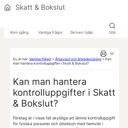
Hoppa över till huvudinnehåll
Skatt & Bokslut
»
»
»
Kom igång
Vanliga frågor
Skriven hjälp
Sök
Du är här:
Vanliga frågor
>
Årsavslut och årsredovisning
>
Kan
man hantera kontrolluppgifter i Skatt & Bokslut?
Kan man hantera
kontrolluppgifter i
Skatt
& Bokslut
?
Företag är i vissa fall skyldiga att lämna kontrolluppgift
för fysiska personer och dödsbon med hemvist i