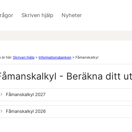
Hoppa över till huvudinnehåll
frågor
Skriven hjälp
Nyheter
»
»
 är här:
Skriven hjälp
>
Informationsbanken
>
Fåmanskalkyl
Fåmanskalkyl - Beräkna ditt 
Fåmanskalkyl 2027
Fåmanskalkyl 2026