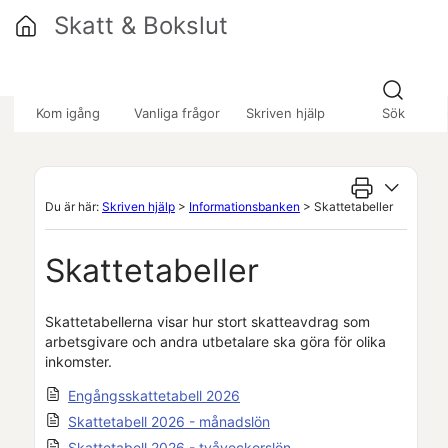
Hoppa över till huvudinnehåll
Skatt & Bokslut
»
»
»
Kom igång
Vanliga frågor
Skriven hjälp
Sök
Du är här:
Skriven hjälp
>
Informationsbanken
>
Skattetabeller
Skattetabeller
Skattetabellerna visar hur stort skatteavdrag som
arbetsgivare och andra utbetalare ska göra för olika
inkomster.
Engångsskattetabell 2026
Skattetabell 2026 - månadslön
Skattetabell 2026 - tvåveckorslön