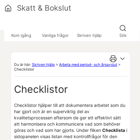
Hoppa över till huvudinnehåll
Skatt & Bokslut
»
»
»
Kom igång
Vanliga frågor
Skriven hjälp
Sök
Du är här:
Skriven hjälp
>
Arbeta med period- och årsavslut
>
Checklistor
Checklistor
Checklistor hjälper till att dokumentera arbetet som du
har gjort och är en superviktig del av
kvalitetsprocessen eftersom de ger ett effektivt sätt
att harmonisera och kommunicera vad som behöver
göras och vad som har gjorts. Under fliken
Checklista
i
sidopanelen visas listan med kontrollfrågor för den