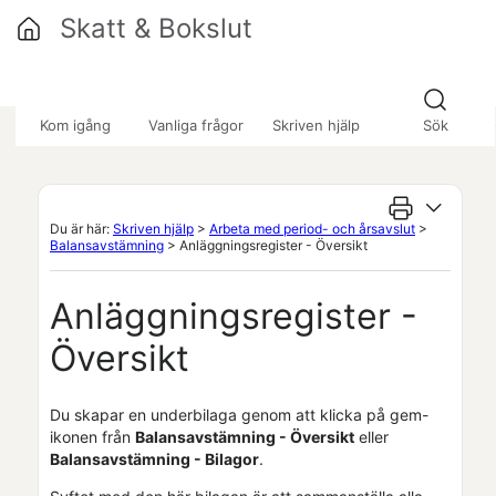
Hoppa över till huvudinnehåll
Skatt & Bokslut
»
»
»
Kom igång
Vanliga frågor
Skriven hjälp
Sök
Du är här:
Skriven hjälp
>
Arbeta med period- och årsavslut
>
Balansavstämning
>
Anläggningsregister - Översikt
Anläggningsregister -
Översikt
Du skapar en underbilaga genom att klicka på gem-
ikonen från
Balansavstämning - Översikt
eller
Balansavstämning - Bilagor
.