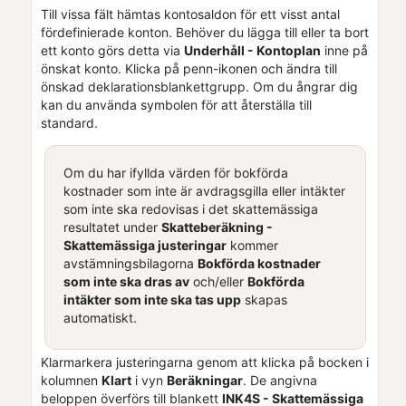
Till vissa fält hämtas kontosaldon för ett visst antal
fördefinierade konton. Behöver du lägga till eller ta bort
ett konto görs detta via
Underhåll - Kontoplan
inne på
önskat konto. Klicka på penn-ikonen och ändra till
önskad deklarationsblankettgrupp. Om du ångrar dig
kan du använda symbolen för att återställa till
standard.
Om du har ifyllda värden för bokförda
kostnader som inte är avdragsgilla eller intäkter
som inte ska redovisas i det skattemässiga
resultatet under
Skatteberäkning -
Skattemässiga justeringar
kommer
avstämningsbilagorna
Bokförda kostnader
som inte ska dras av
och/eller
Bokförda
intäkter som inte ska tas upp
skapas
automatiskt.
Klarmarkera justeringarna genom att klicka på bocken i
kolumnen
Klart
i vyn
Beräkningar
. De angivna
beloppen överförs till blankett
INK4S - Skattemässiga