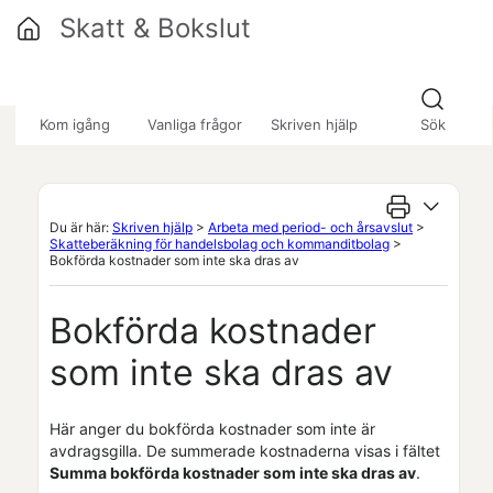
Hoppa över till huvudinnehåll
Skatt & Bokslut
»
»
»
Kom igång
Vanliga frågor
Skriven hjälp
Sök
Du är här:
Skriven hjälp
>
Arbeta med period- och årsavslut
>
Skatteberäkning för handelsbolag och kommanditbolag
>
Bokförda kostnader som inte ska dras av
Bokförda kostnader
som inte ska dras av
Här anger du bokförda kostnader som inte är
avdragsgilla. De summerade kostnaderna visas i fältet
Summa bokförda kostnader som inte ska dras av
.