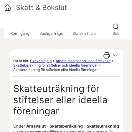
Hoppa över till huvudinnehåll
Skatt & Bokslut
»
»
»
Kom igång
Vanliga frågor
Skriven hjälp
Sök
Du är här:
Skriven hjälp
>
Arbeta med period- och årsavslut
>
Skatteberäkning för stiftelser och ideella föreningar
>
Skatteuträkning för stiftelser eller ideella föreningar
Skatteuträkning för
stiftelser eller ideella
föreningar
Under
Årsavslut - Skatteberäkning - Skatteuträkning
visas en sammanställning av den slutliga skatten. Du