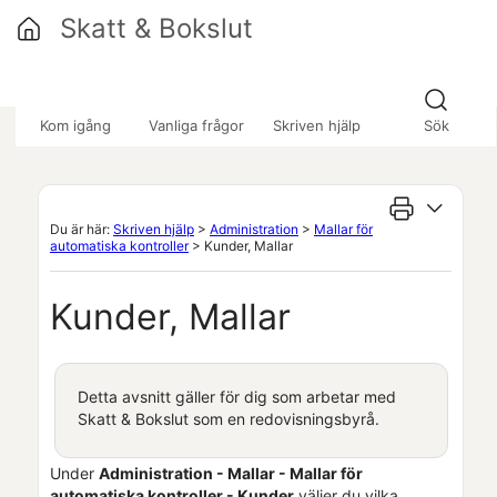
Hoppa över till huvudinnehåll
Skatt & Bokslut
»
»
»
Kom igång
Vanliga frågor
Skriven hjälp
Sök
Du är här:
Skriven hjälp
>
Administration
>
Mallar för
automatiska kontroller
>
Kunder, Mallar
Kunder, Mallar
Detta avsnitt gäller för dig som arbetar med
Skatt & Bokslut
som en redovisningsbyrå.
Under
Administration - Mallar - Mallar för
automatiska kontroller - Kunder
väljer du vilka