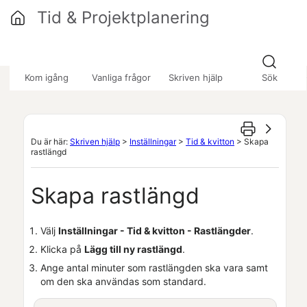
Hoppa över till huvudinnehåll
Tid & Projektplanering
»
»
»
Kom igång
Vanliga frågor
Skriven hjälp
Sök
Du är här:
Skriven hjälp
>
Inställningar
>
Tid & kvitton
>
Skapa
rastlängd
Skapa rastlängd
Välj
Inställningar - Tid & kvitton - Rastlängder
.
Klicka på
Lägg till ny rastlängd
.
Ange antal minuter som rastlängden ska vara samt
om den ska användas som standard.