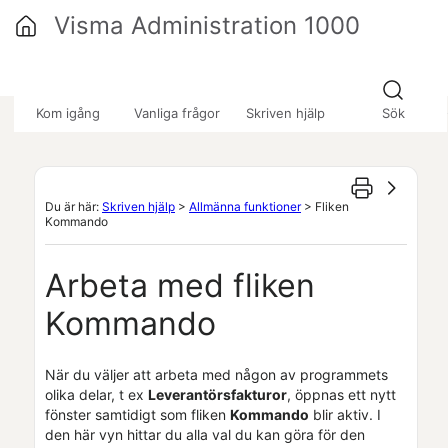
Hoppa över till huvudinnehåll
Visma Administration 1000
»
»
»
Kom igång
Vanliga frågor
Skriven hjälp
Sök
Du är här:
Skriven hjälp
>
Allmänna funktioner
>
Fliken
Kommando
Arbeta med fliken
Kommando
När du väljer att arbeta med någon av programmets
olika delar, t ex
Leverantörsfakturor
, öppnas ett nytt
fönster samtidigt som fliken
Kommando
blir aktiv. I
den här vyn hittar du alla val du kan göra för den