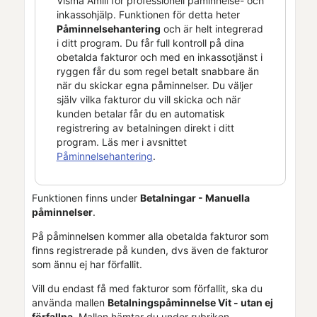
Visma Amili
för professionell påminnelse- och
inkassohjälp. Funktionen för detta heter
Påminnelsehantering
och är helt integrerad
i ditt program. Du får full kontroll på dina
obetalda fakturor och med en inkassotjänst i
ryggen får du som regel betalt snabbare än
när du skickar egna påminnelser. Du väljer
själv vilka fakturor du vill skicka och när
kunden betalar får du en automatisk
registrering av betalningen direkt i ditt
program. Läs mer i avsnittet
Påminnelsehantering
.
Funktionen finns under
Betalningar - Manuella
påminnelser
.
På påminnelsen kommer alla obetalda fakturor som
finns registrerade på kunden, dvs även de fakturor
som ännu ej har förfallit.
Vill du endast få med fakturor som förfallit, ska du
använda mallen
Betalningspåminnelse Vit - utan ej
förfallna
. Mallen hämtar du under rubriken