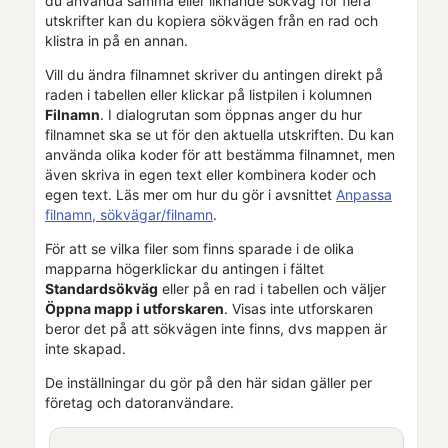
du använda samma eller liknande sökväg för flera
utskrifter kan du kopiera sökvägen från en rad och
klistra in på en annan.
Vill du ändra filnamnet skriver du antingen direkt på
raden i tabellen eller klickar på listpilen i kolumnen
Filnamn
. I dialogrutan som öppnas anger du hur
filnamnet ska se ut för den aktuella utskriften. Du kan
använda olika koder för att bestämma filnamnet, men
även skriva in egen text eller kombinera koder och
egen text. Läs mer om hur du gör i avsnittet
Anpassa
filnamn, sökvägar/filnamn
.
För att se vilka filer som finns sparade i de olika
mapparna högerklickar du antingen i fältet
Standardsökväg
eller på en rad i tabellen och väljer
Öppna mapp i utforskaren
. Visas inte utforskaren
beror det på att sökvägen inte finns, dvs mappen är
inte skapad.
De inställningar du gör på den här sidan gäller per
företag och datoranvändare.