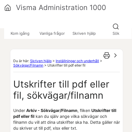
Hoppa över till huvudinnehåll
Visma Administration 1000
»
»
»
Kom igång
Vanliga frågor
Skriven hjälp
Sök
Du är här:
Skriven hjälp
>
Inställningar och underhåll
>
Sökvägar/Filnamn
>
Utskrifter till pdf eller fil
Utskrifter till pdf eller
fil, sökvägar/filnamn
Under
Arkiv - Sökvägar/Filnamn
, fliken
Utskrifter till
pdf eller fil
kan du själv ange vilka sökvägar och
filnamn du vill att dina utskrifter ska ha. Detta gäller när
du skriver ut till pdf, xlsx eller txt.