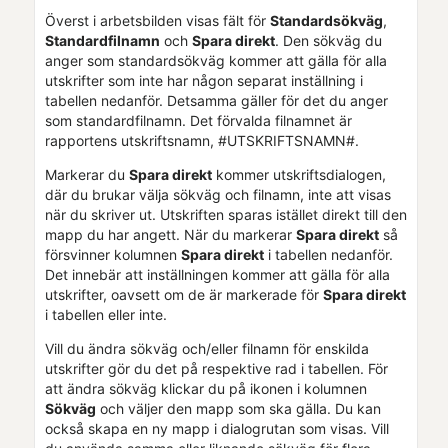
Överst i arbetsbilden visas fält för
Standardsökväg
,
Standardfilnamn
och
Spara direkt
. Den sökväg du
anger som standardsökväg kommer att gälla för alla
utskrifter som inte har någon separat inställning i
tabellen nedanför. Detsamma gäller för det du anger
som standardfilnamn. Det förvalda filnamnet är
rapportens utskriftsnamn, #UTSKRIFTSNAMN#.
Markerar du
Spara direkt
kommer utskriftsdialogen,
där du brukar välja sökväg och filnamn, inte att visas
när du skriver ut. Utskriften sparas istället direkt till den
mapp du har angett. När du markerar
Spara direkt
så
försvinner kolumnen
Spara direkt
i tabellen nedanför.
Det innebär att inställningen kommer att gälla för alla
utskrifter, oavsett om de är markerade för
Spara direkt
i tabellen eller inte.
Vill du ändra sökväg och/eller filnamn för enskilda
utskrifter gör du det på respektive rad i tabellen. För
att ändra sökväg klickar du på ikonen i kolumnen
Sökväg
och väljer den mapp som ska gälla. Du kan
också skapa en ny mapp i dialogrutan som visas. Vill