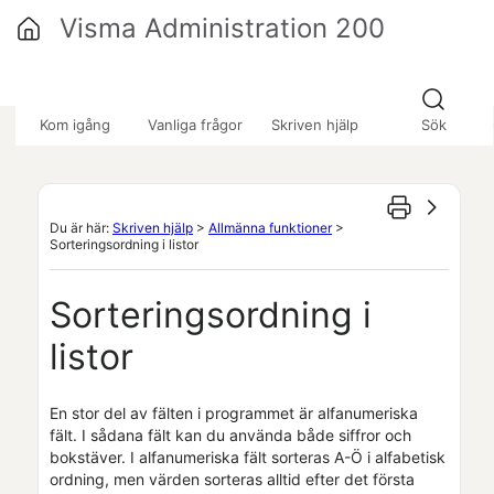
Hoppa över till huvudinnehåll
Visma Administration 200
»
»
»
Kom igång
Vanliga frågor
Skriven hjälp
Sök
Du är här:
Skriven hjälp
>
Allmänna funktioner
>
Sorteringsordning i listor
Sorteringsordning i
listor
En stor del av fälten i programmet är alfanumeriska
fält. I sådana fält kan du använda både siffror och
bokstäver. I alfanumeriska fält sorteras A-Ö i alfabetisk
ordning, men värden sorteras alltid efter det första