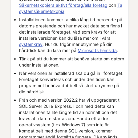
Säkerhetskopiera aktivt företag/alla företag
och
Ta
systemsäkerhetskopia
.
Installationen kommer ta olika lång tid beroende på
datorns prestanda och hur mycket data som finns i
det installerade företaget
. Vad som krävs för att
installera versionen kan du läsa mer om i våra
systemkrav
. Hur du frigör mer utrymme på din
hårddisk kan du läsa mer på
Microsofts hemsida
.
Tänk på att du kommer att behöva starta om datorn
under installationen.
När versionen är installerad ska du gå in i
företaget
.
Företaget
konverteras och under den tiden kan
programmet behöva dubbelt så stort utrymme på
din hårddisk.
Från och med version 2022.2 har vi uppgraderat till
SQL Server 2019 Express. I och med detta kan
installationen ta lite längre tid än normalt och det
krävs att datorn startas om. Har du ett äldre
operativsystem (t ex Windows 7) som inte är
kompatibelt med denna SQL-version, kommer
programmet ändå fortsätta fungera. Då används