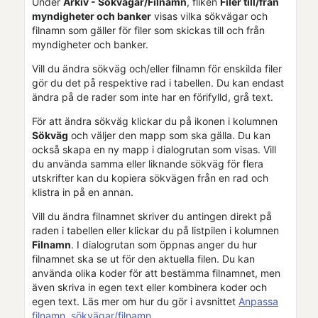
Under
Arkiv - Sökvägar/Filnamn
, fliken
Filer till/från
myndigheter och banker
visas vilka sökvägar och
filnamn som gäller för filer som skickas till och från
myndigheter och banker.
Vill du ändra sökväg och/eller filnamn för enskilda filer
gör du det på respektive rad i tabellen. Du kan endast
ändra på de rader som inte har en förifylld, grå text.
För att ändra sökväg klickar du på ikonen i kolumnen
Sökväg
och väljer den mapp som ska gälla. Du kan
också skapa en ny mapp i dialogrutan som visas. Vill
du använda samma eller liknande sökväg för flera
utskrifter kan du kopiera sökvägen från en rad och
klistra in på en annan.
Vill du ändra filnamnet skriver du antingen direkt på
raden i tabellen eller klickar du på listpilen i kolumnen
Filnamn
. I dialogrutan som öppnas anger du hur
filnamnet ska se ut för den aktuella filen. Du kan
använda olika koder för att bestämma filnamnet, men
även skriva in egen text eller kombinera koder och
egen text. Läs mer om hur du gör i avsnittet
Anpassa
filnamn, sökvägar/filnamn
.