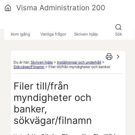
Hoppa över till huvudinnehåll
Visma Administration 200
»
»
»
Kom igång
Vanliga frågor
Skriven hjälp
Sök
Du är här:
Skriven hjälp
>
Inställningar och underhåll
>
Sökvägar/Filnamn
>
Filer till/från myndigheter och banker
Filer till/från
myndigheter och
banker,
sökvägar/filnamn