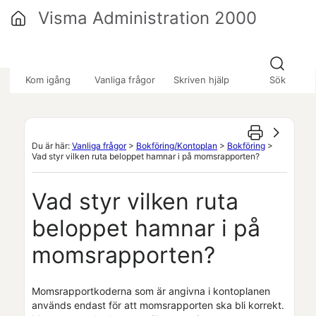
Hoppa över till huvudinnehåll
Visma Administration 2000
»
»
»
Kom igång
Vanliga frågor
Skriven hjälp
Sök
Du är här:
Vanliga frågor
>
Bokföring/Kontoplan
>
Bokföring
>
Vad styr vilken ruta beloppet hamnar i på momsrapporten?
Vad styr vilken ruta
beloppet hamnar i på
momsrapporten?
Momsrapportkoderna som är angivna i kontoplanen
används endast för att momsrapporten ska bli korrekt.