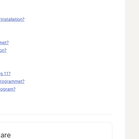
installation?
mmet?
ion?
ws 11?
 programmet?
 program?
tare