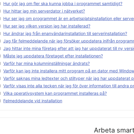
Hur gör jag om fler ska kunna jobba i programmet samtidigt?
Hur hittar jag min serverdator i nätverket?
Hur ser jag om programmet är en arbetsplatsinstallation eller server
Hur ser jag vilken version jag har installerad?
Hur ändrar jag från enanvändarinstallation till serverinstallation?
Jag får felmeddelande när jag försöker uppdatera inifrån progra
Jag hittar inte mina företag efter att jag har uppdaterat till ny vers
Måste jag uppdatera företaget efter installationen?
Varför har mina kolumninställningar ändrats?
Varför kan jag inte installera mitt program på en dator med Windo
Varför saknas mina ledtexter och stiltyper när jag har uppdaterat
Varför visas inte alla tecken när jag för över information till andra
Vilka operativsystem kan programmet installeras på?
Felmeddelande vid installation
Arbeta smar