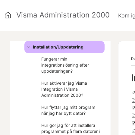
Digitala fakturor & dokument
Visma Administration 2000
Kom i
Fakturering/Inbetalning
Husarbete/grön teknik
Installation/Uppdatering
Fungerar min
Du
integrationslösning efter
uppdateringen?
Hur aktiverar jag Visma
Integration i Visma
Administration 2000?
Hur flyttar jag mitt program
när jag har bytt dator?
Hur gör jag för att installera
programmet på flera datorer i