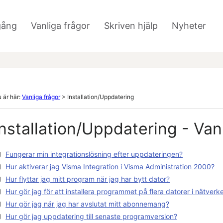
Hoppa över till huvudinnehåll
gång
Vanliga frågor
Skriven hjälp
Nyheter
»
»
»
 är här:
Vanliga frågor
>
Installation/Uppdatering
Installation/Uppdatering - Van
Fungerar min integrationslösning efter uppdateringen?
Hur aktiverar jag Visma Integration i Visma Administration 2000?
Hur flyttar jag mitt program när jag har bytt dator?
Hur gör jag för att installera programmet på flera datorer i nätverk
Hur gör jag när jag har avslutat mitt abonnemang?
Hur gör jag uppdatering till senaste programversion?