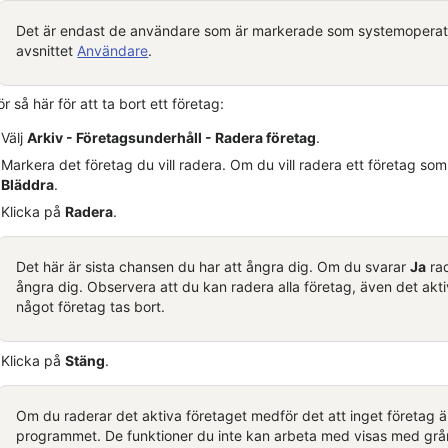
Det är endast de användare som är markerade som systemoperatör
avsnittet
Användare
.
r så här för att ta bort
ett företag
:
Välj
Arkiv -
Företagsunderhåll
- Radera
företag
.
Markera
det företag
du vill radera. Om du vill radera
ett företag
som 
Bläddra
.
Klicka på
Radera
.
Det här är sista chansen du har att ångra dig. Om du svarar
Ja
ra
ångra dig. Observera att du kan radera alla
företag
, även det akt
något
företag
tas bort.
Klicka på
Stäng
.
Om du raderar
det
aktiva
företaget
medför det att
inget
företag
ä
programmet. De funktioner du inte kan arbeta med visas med grå