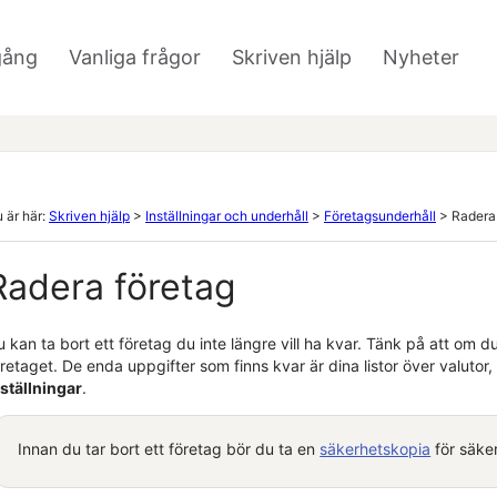
Hoppa över till huvudinnehåll
gång
Vanliga frågor
Skriven hjälp
Nyheter
»
»
»
 är här:
Skriven hjälp
>
Inställningar och underhåll
>
Företagsunderhåll
>
Radera
Radera
företag
u kan ta bort
ett företag
du inte längre vill ha kvar. Tänk på att om d
öretaget
.
De enda uppgifter som finns kvar är
dina listor
över
valutor,
nställningar
.
Innan du tar bort
ett företag
bör du ta en
säkerhetskopia
för säker