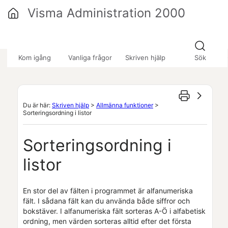
Hoppa över till huvudinnehåll
Visma Administration 2000
»
»
»
Kom igång
Vanliga frågor
Skriven hjälp
Sök
Du är här:
Skriven hjälp
>
Allmänna funktioner
>
Sorteringsordning i listor
Sorteringsordning i
listor
En stor del av fälten i programmet är alfanumeriska
fält. I sådana fält kan du använda både siffror och
bokstäver. I alfanumeriska fält sorteras A-Ö i alfabetisk
ordning, men värden sorteras alltid efter det första