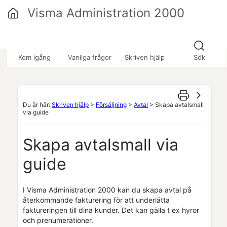
Hoppa över till huvudinnehåll
Visma Administration 2000
»
»
»
Kom igång
Vanliga frågor
Skriven hjälp
Sök
Du är här:
Skriven hjälp
>
Försäljning
>
Avtal
>
Skapa avtalsmall
via guide
Skapa avtalsmall via
guide
I
Visma Administration 2000
kan du skapa avtal på
återkommande fakturering för att underlätta
faktureringen till dina kunder. Det kan gälla t ex hyror
och prenumerationer.