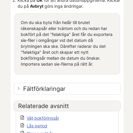
Klicka på
OK
för att ändra datumuppgifterna. Klickar
du på
Avbryt
görs inga ändringar.
Om du ska byta från helår till brutet
räkenskapsår eller tvärtom och du redan har
bokfört på det "felaktiga" året får du exportera
sie-filer i omgångar vid det datum då
brytningen ska ske. Därefter raderar du det
"felaktiga" året och skapar ett nytt
bokföringsår mellan de datum du önskar.
Importera sedan sie-filerna på rätt år.
Fältförklaringar
Relaterade avsnitt
Välj bokföringsår
Lås period