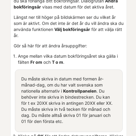
du ska förlänga ditt bokföringsår. Dialogrutan
Ändra
bokföringsår
visas med datum för det aktiva året.
Längst ner till höger på bildskärmen ser du vilket år
som är aktivt. Om det inte är det år du vill ändra ska du
använda funktionen
Välj bokföringsår
för att välja rätt
år.
Gör så här för att ändra årsuppgifter:
Ange mellan vilka datum bokföringsåret ska gälla i
fälten
Fr om
och
T o m
.
Du måste skriva in datum med formen år-
månad-dag, om du har valt svenska som
nationella alternativ i
Kontrollpanelen
. Du
behöver inte skriva in bindestrecken. Du kan
för t ex 20XX skriva in antingen 20XX eller XX.
Du måste skriva in två tecken för månad och
dag. Du måste alltså skriva 01 för januari och
01 för den första etc.