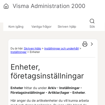
Hoppa över till huvudinnehåll
Visma Administration 2000
»
»
»
Kom igång
Vanliga frågor
Skriven hjälp
Sök
Du är här:
Skriven hjälp
>
Inställningar och underhåll
>
Inställningar
>
Enheter
Enheter,
företagsinställningar
Enheter
hittar du under
Arkiv - Inställningar -
Företagsinställningar
- Artiklar
/lager
- Enheter
.
Här anger du de artikelenheter du vill kunna arbeta