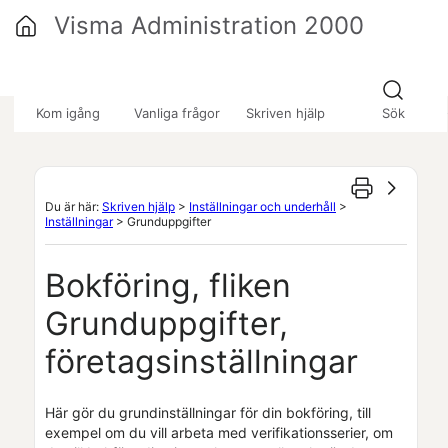
Hoppa över till huvudinnehåll
Visma Administration 2000
»
»
»
Kom igång
Vanliga frågor
Skriven hjälp
Sök
Du är här:
Skriven hjälp
>
Inställningar och underhåll
>
Inställningar
>
Grunduppgifter
Bokföring,
fliken
Grunduppgifter,
företagsinställningar
Här gör du grundinställningar för din bokföring, till
exempel om du vill arbeta med verifikationsserier
,
om