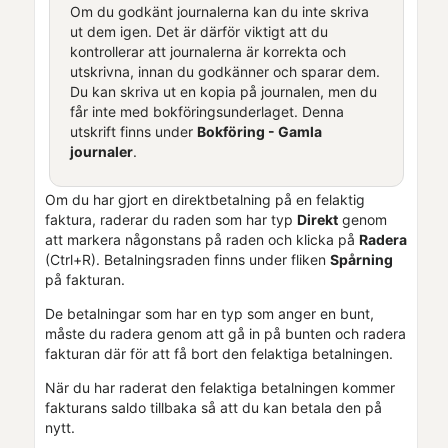
Om du godkänt journalerna kan du inte skriva
ut dem igen. Det är därför viktigt att du
kontrollerar att journalerna är korrekta och
utskrivna, innan du godkänner och sparar dem.
Du kan skriva ut en kopia på journalen, men du
får inte med bokföringsunderlaget. Denna
utskrift finns under
Bokföring - Gamla
journaler
.
Om du har gjort en direktbetalning på en felaktig
faktura, raderar du raden som har typ
Direkt
genom
att markera någonstans på raden och klicka på
Radera
(Ctrl+R). Betalningsraden finns under fliken
Spårning
på fakturan.
De betalningar som har en typ som anger en bunt,
måste du radera genom att gå in på bunten och radera
fakturan där för att få bort den felaktiga betalningen.
När du har raderat den felaktiga betalningen kommer
fakturans saldo tillbaka så att du kan betala den på
nytt.