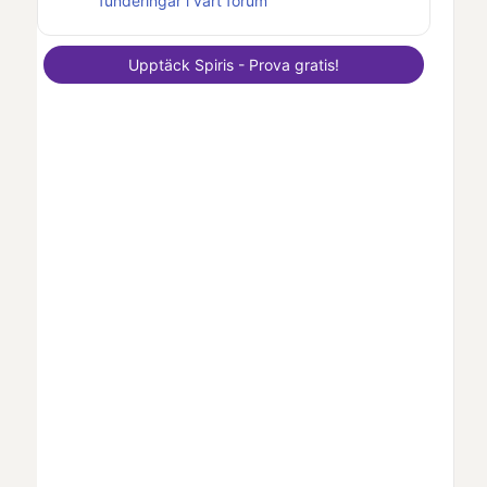
funderingar i vårt forum
Upptäck
Spiris
- Prova gratis!