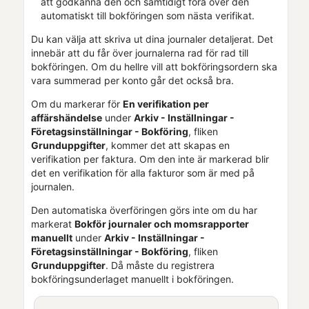
att godkänna den
och samtidigt föra över den
automatiskt till bokföringen som nästa verifikat
.
Du kan välja att skriva ut dina journaler detaljerat. Det
innebär att du får över journalerna rad för rad till
bokföringen. Om du hellre vill att bokföringsordern ska
vara summerad per konto går det också bra.
Om du markerar för
En verifikation per
affärshändelse
under
Arkiv - Inställningar -
Företagsinställningar
- Bokföring
, fliken
Grunduppgifter
, kommer det att skapas en
verifikation per faktura. Om den inte är markerad blir
det en verifikation för alla fakturor som är med på
journalen.
Den automatiska överföringen görs inte om du har
markerat
Bokför journaler och momsrapporter
manuellt
under
Arkiv - Inställningar -
Företagsinställningar
- Bokföring
, fliken
Grunduppgifter
. Då måste du registrera
bokföringsunderlaget manuellt i bokföringen.